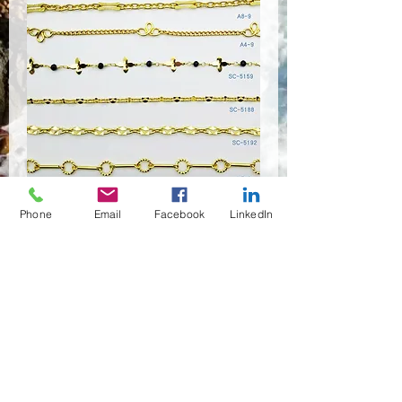
A00-0,SC-0000
Phone
Email
Facebook
LinkedIn
Quantità
*
Contattaci per acquistare