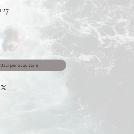
127
taci per acquistare