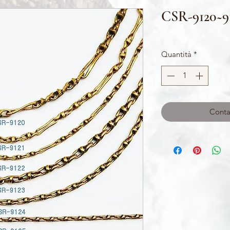
CSR-9120~9
Quantità
*
Contat