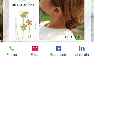
HSR-8548
Phone
Email
Facebook
LinkedIn
Quantità
*
Contattaci per acquistare
(02)466-7472
,7473