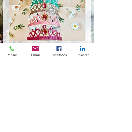
HSR-8811
Phone
Email
Facebook
LinkedIn
Quantità
*
Contattaci per acquistare
(02)466-7472
,7473