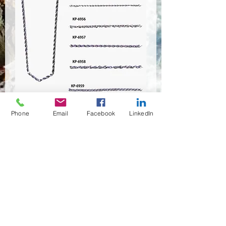
KP-6953~KP-6958
Phone
Email
Facebook
LinkedIn
Quantità
*
Contattaci per acquistare