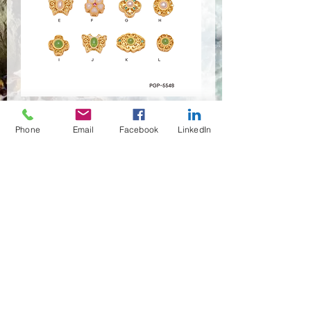
PGP-5548
Phone
Email
Facebook
LinkedIn
Quantità
*
Contattaci per acquistare
(02)466-7472
,7473