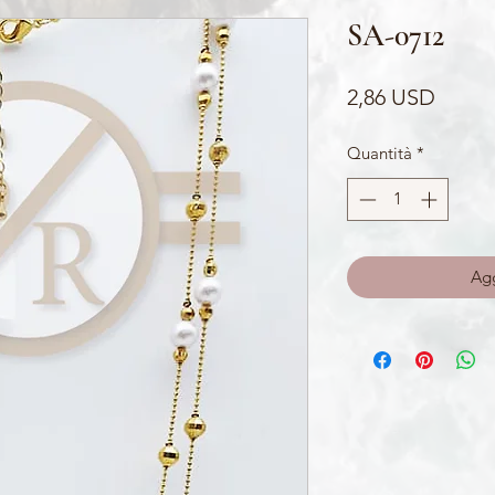
SA-0712
Prezz
2,86 USD
Quantità
*
Agg